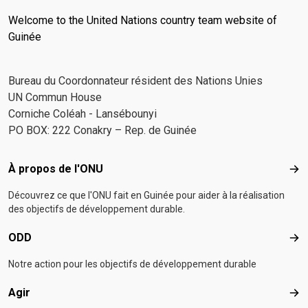
Welcome to the United Nations country team website of
Guinée
Bureau du Coordonnateur résident des Nations Unies
UN Commun House
Corniche Coléah - Lansébounyi
PO BOX: 222 Conakry – Rep. de Guinée
Footer menu
À propos de l'ONU
À p
Découvrez ce que l'ONU fait en Guinée pour aider à la réalisation
des objectifs de développement durable.
ODD
OD
Notre action pour les objectifs de développement durable
Agir
Agir