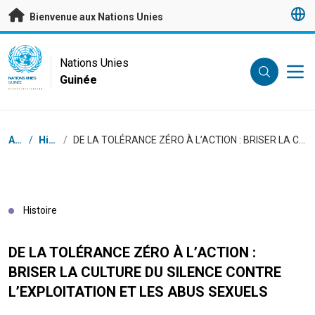
Passer au contenu principal
Bienvenue aux Nations Unies
UN Logo
Nations Unies
Guinée
NATIONS UNIES
GUINÉE
Fil d'Ariane
Accueil
/
Histoires
/
DE LA TOLÉRANCE ZÉRO À L’ACTION : BRISER LA CULTURE DU SILENCE CONTRE L’EXPLOITATION ET LES ABUS SEXUELS
Histoire
DE LA TOLÉRANCE ZÉRO À L’ACTION :
BRISER LA CULTURE DU SILENCE CONTRE
L’EXPLOITATION ET LES ABUS SEXUELS