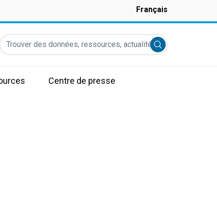
Français
Trouver des données, ressources, actualités et autres informati
Submit search
ources
Centre de presse