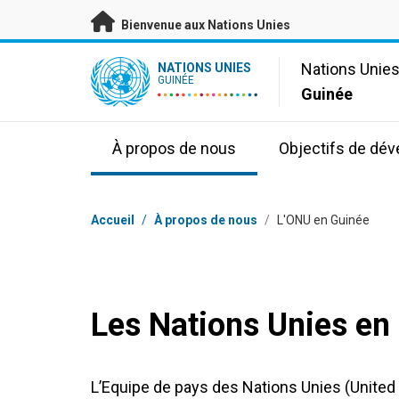
Passer au contenu principal
Bienvenue aux Nations Unies
UN Logo
Nations Unie
NATIONS UNIES
GUINÉE
Guinée
À propos de nous
Objectifs de dé
Fil d'Ariane
Accueil
/
À propos de nous
/
L'ONU en Guinée
Les Nations Unies en
L’Equipe de pays des Nations Unies (Unite