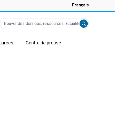
Français
Trouver des données, ressources, actualités et autres informati
Submit search
ources
Centre de presse