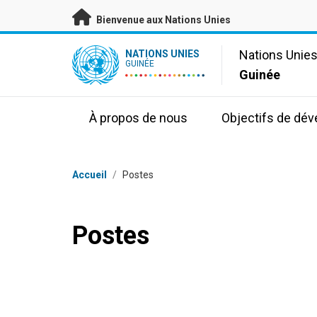
Passer au contenu principal
Bienvenue aux Nations Unies
UN Logo
Nations Unie
NATIONS UNIES
GUINÉE
Guinée
À propos de nous
Objectifs de dé
Fil d'Ariane
Accueil
/
Postes
Postes