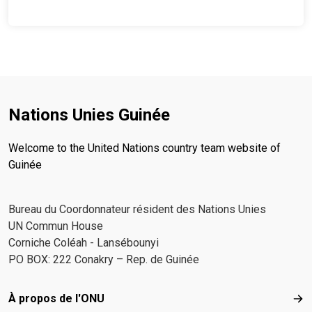
internationale dans la construction de l’avenir
que nous voulons.
Nations Unies Guinée
Welcome to the United Nations country team website of
Guinée
Bureau du Coordonnateur résident des Nations Unies
UN Commun House
Corniche Coléah - Lansébounyi
PO BOX: 222 Conakry – Rep. de Guinée
Footer menu
À propos de l'ONU
À p