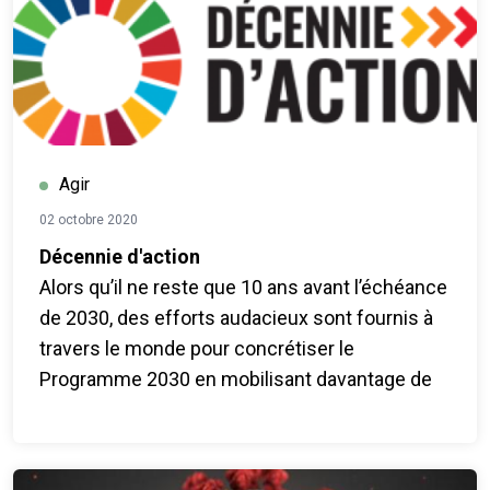
objectifs de développement durable, un projet
pour un monde meilleur. Nous n'avons pas
besoin d'attendre l'avenir que nous souhaitons
: nous pouvons le créer dès maintenant. Tout le
monde peut rejoindre le mouvement mondial
pour le changement.
Agir
Téléchargez l'application AWorld in Support of
02 octobre 2020
ActNow, agissez et contribuez au décompte
Décennie d'action
mondial.
Alors qu’il ne reste que 10 ans avant l’échéance
de 2030, des efforts audacieux sont fournis à
travers le monde pour concrétiser le
Programme 2030 en mobilisant davantage de
gouvernements et d’entreprises, et en appelant
tous les peuples à s’approprier les objectifs
mondiaux.