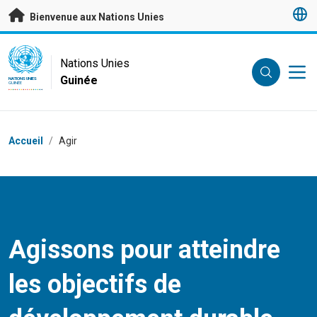
Passer au contenu principal
Bienvenue aux Nations Unies
UN Logo
Nations Unies
Guinée
NATIONS UNIES
GUINÉE
Fil d'Ariane
Accueil
/
Agir
Agissons pour atteindre
les objectifs de