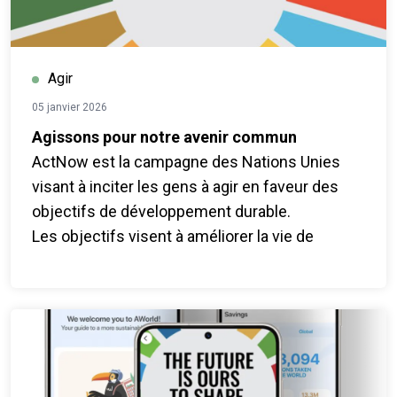
Agir
05 janvier 2026
Agissons pour notre avenir commun
ActNow est la campagne des Nations Unies
visant à inciter les gens à agir en faveur des
objectifs de développement durable.
Les objectifs visent à améliorer la vie de
chacun d'entre nous. Un air plus pur. Des villes
plus sûres. Égalité. Des emplois de meilleure
qualité. Ces problèmes concernent tout le
monde. Les progrès sont toutefois trop lents. Il
est urgent d'agir pour accélérer les
changements qui permettront d'améliorer la