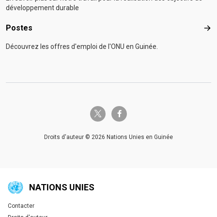
développement durable
Postes
Pos
Découvrez les offres d'emploi de l'ONU en Guinée.
twitter-x
facebook-f
Droits d'auteur © 2026 Nations Unies en Guinée
NATIONS UNIES
Contacter
Global U.N. menu