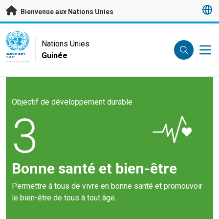
Passer au contenu principal
Bienvenue aux Nations Unies
UN Logo
Nations Unies
Guinée
NATIONS UNIES
GUINÉE
Objectif de développement durable
3
Bonne santé et bien-être
Permettre à tous de vivre en bonne santé et promouvoir
le bien-être de tous à tout âge.