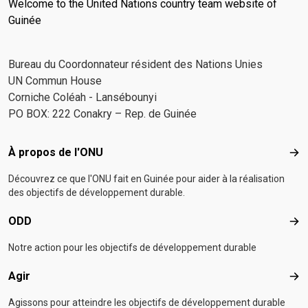
Welcome to the United Nations country team website of
Guinée
Bureau du Coordonnateur résident des Nations Unies
UN Commun House
Corniche Coléah - Lansébounyi
PO BOX: 222 Conakry – Rep. de Guinée
Footer menu
À propos de l'ONU
À p
Découvrez ce que l'ONU fait en Guinée pour aider à la réalisation
des objectifs de développement durable.
ODD
OD
Notre action pour les objectifs de développement durable
Agir
Agir
Agissons pour atteindre les objectifs de développement durable